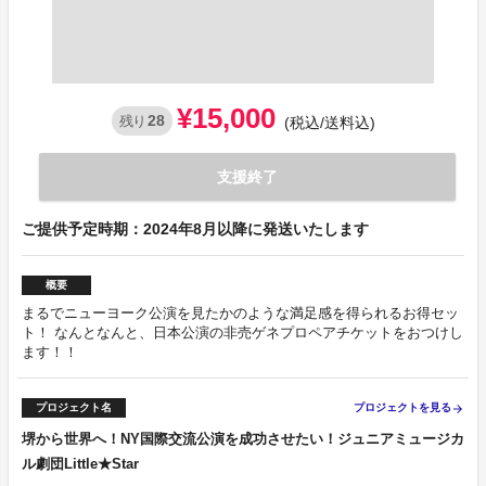
¥15,000
28
残り
(税込/送料込)
支援終了
ご提供予定時期：2024年8月以降に発送いたします
概要
まるでニューヨーク公演を見たかのような満足感を得られるお得セッ
ト！ なんとなんと、日本公演の非売ゲネプロペアチケットをおつけし
ます！！
プロジェクト名
プロジェクトを見る
arrow_forward
堺から世界へ！NY国際交流公演を成功させたい！ジュニアミュージカ
ル劇団Little★Star