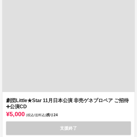
劇団Little★Star 11月日本公演 非売ゲネプロペア ご招待
➕公演CD
¥5,000
残り
24
(税込/送料込)
支援終了